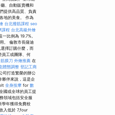
餐廳、自動販賣機和
他們提供高品質、負責
各地的美食。 作為
燴
台北撥筋課程
seo
摩課程
台北高級外燴
比例為 19.7%。
費用。 倫敦市長薩迪
選擇訂購什麼，而
些員工或團隊、何
 筋膜刀
外燴推薦
在
屯體態調整
登記工商
的公司打造繁榮的辦公
作夥伴來說，這是企
lt
全身按摩
for
數
全國或全球的員工提
業務領域包括安全服
新學年獲得免費校
於 7,four