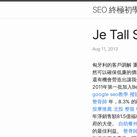
SEO 終極初
Je Tall 
Aug 11, 2013
匈牙利的客戶調解 
然可以確保低廉的
還有機會營造出讓我
2011年第一批加入
google seo教學
撥
整骨師
年，8.3% 
按摩推薦
北投 整復
年淨銷售額81.5億福
府的大使。
自助餐
的最佳利益。
整脊