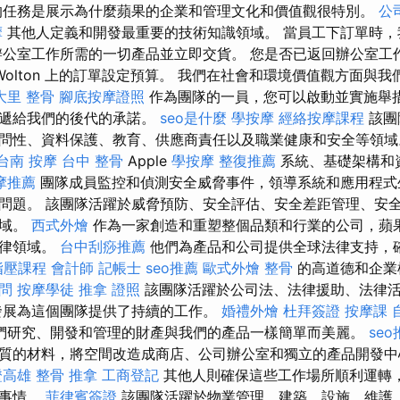
的任務是展示為什麼蘋果的企業和管理文化和價值觀很特別。
公
摩
其他人定義和開發最重要的技術知識領域。 當員工下訂單時，
辦公室工作所需的一切產品並立即交貨。 您是否已返回辦公室工
Wolton 上的訂單設定預算。 我們在社會和環境價值觀方面與
大里 整骨
腳底按摩證照
作為團隊的一員，您可以啟動並實施舉
傳遞給我們的後代的承諾。
seo是什麼
學按摩
經絡按摩課程
該團
問性、資料保護、教育、供應商責任以及職業健康和安全等領域
台南
按摩
台中 整骨
Apple
學按摩
整復推薦
系統、基礎架構和
摩推薦
團隊成員監控和偵測安全威脅事件，領導系統和應用程式
問題。 該團隊活躍於威脅預防、安全評估、安全差距管理、安
領域。
西式外燴
作為一家創造和重塑整個品類和行業的公司，蘋
法律領域。
台中刮痧推薦
他們為產品和公司提供全球法律支持，
指壓課程
會計師
記帳士
seo推薦
歐式外燴
整骨
的高道德和企業
顧問
按摩學徒
推拿 證照
該團隊活躍於公司法、法律援助、法律
發展為這個團隊提供了持續的工作。
婚禮外燴
杜拜簽證
按摩課
們研究、開發和管理的財產與我們的產品一樣簡單而美麗。
se
質的材料，將空間改造成商店、公司辦公室和獨立的產品開發
證高雄
整骨 推拿
工商登記
其他人則確保這些工作場所順利運轉
的事情。
菲律賓簽證
該團隊活躍於物業管理、建築、設施、維護