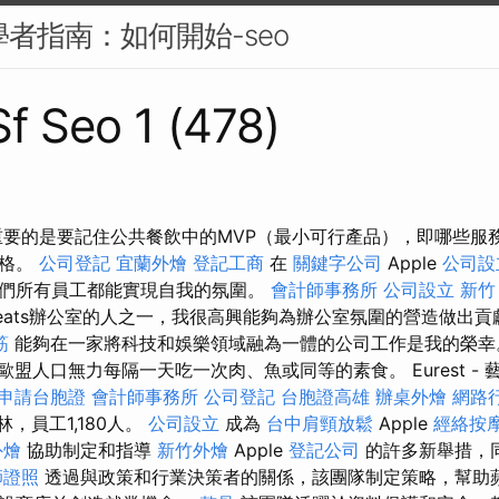
學者指南：如何開始-seo
Sf Seo 1 (478)
重要的是要記住公共餐飲中的MVP（最小可行產品），即哪些服
價格。
公司登記
宜蘭外燴
登記工商
在
關鍵字公司
Apple
公司設
們所有員工都能實現自我的氛圍。
會計師事務所
公司設立
新竹
Beats辦公室的人之一，我很高興能夠為辦公室氛圍的營造做出
筋
能夠在一家將科技和娛樂領域融為一體的公司工作是我的榮
的歐盟人口無力每隔一天吃一次肉、魚或同等的素食。 Eurest -
申請台胞證
會計師事務所
公司登記
台胞證高雄
辦桌外燴
網路
林，員工1,180人。
公司設立
成為
台中肩頸放鬆
Apple
經絡按
外燴
協助制定和指導
新竹外燴
Apple
登記公司
的許多新舉措，
師證照
透過與政策和行業決策者的關係，該團隊制定策略，幫助