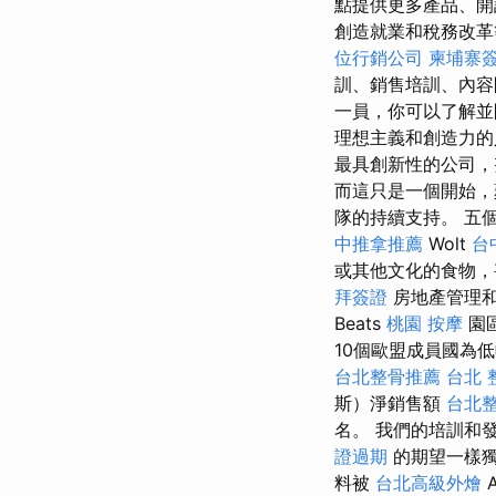
點提供更多產品、
創造就業和稅務改革
位行銷公司
柬埔寨
訓、銷售培訓、內
一員，你可以了解並
理想主義和創造力的
最具創新性的公司，
而這只是一個開始，
隊的持續支持。 五
中推拿推薦
Wolt
台
或其他文化的食物
拜簽證
房地產管理
Beats
桃園 按摩
園區
10個歐盟成員國為
台北整骨推薦
台北 
斯）淨銷售額
台北
名。 我們的培訓和
證過期
的期望一樣
料被
台北高級外燴
A