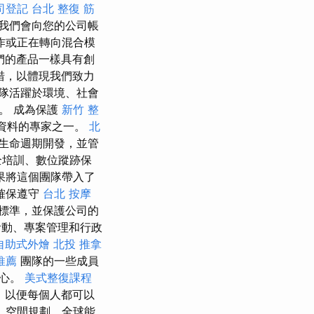
司登記
台北 整復
筋
我們會向您的公司帳
作或正在轉向混合模
我們的產品一樣具有創
措，以體現我們致力
隊活躍於環境、社會
。 成為保護
新竹 整
資料的專家之一。
北
生命週期開發，並管
全培訓、數位蹤跡保
果將這個團隊帶入了
確保遵守
台北 按摩
標準，並保護公司的
活動、專案管理和行政
自助式外燴
北投 推拿
o推薦
團隊的一些成員
中心。
美式整復課程
，以便每個人都可以
、空間規劃、全球能