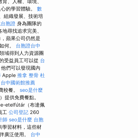
教育、人權、環境、
人心的學習體驗。
數
、組織發展、技術培
式台胞證
身為團隊的
各地尋找追求完美、
力，蘋果公司仍然是
觀如何。
台胞證台中
領域得到人力資源團
的受益員工可以從
台
他們可以發現國內
師
Apple
推拿 整骨
杜
台中國術館推薦
費校餐。
seo是什麼
民）提供免費餐點。
de-etelfútár（布達佩
員工
公司登記
260
計師
seo是什麼
台胞
供學習材料，這些材
夥伴廣泛使用。
台中