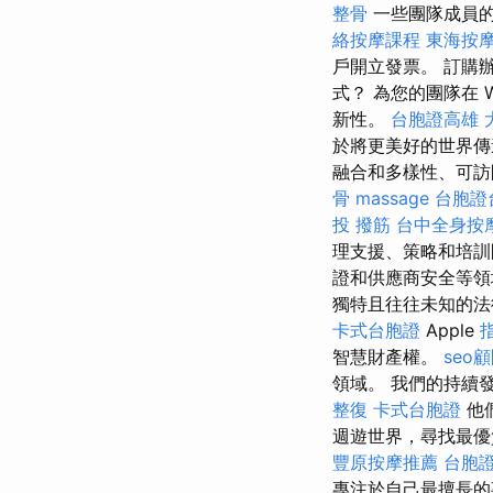
整骨
一些團隊成員
絡按摩課程
東海按
戶開立發票。 訂購
式？ 為您的團隊在 
新性。
台胞證高雄
於將更美好的世界
融合和多樣性、可訪
骨
massage
台胞證
投 撥筋
台中全身按
理支援、策略和培訓
證和供應商安全等
獨特且往往未知的
卡式台胞證
Apple
智慧財產權。
seo
領域。 我們的持續
整復
卡式台胞證
他
週遊世界，尋找最優
豐原按摩推薦
台胞
專注於自己最擅長