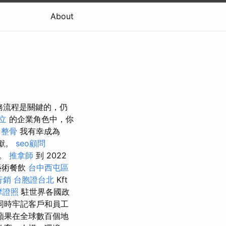
About
務流程是關鍵的，仍
立
的企業角色中，你
 整骨
我有幸成為
貢獻。
seo顧問
幸。
推拿師
到 2022
 藝術餐飲
台中西屯區
行銷
台胞證台北
Kft
摩證照
駐世界各國政
同時牢記客戶和員工
蘋果在全球數百個地