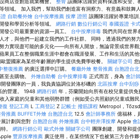
開設商店並創造就業機會。
整骨
該團隊活躍於資料保護和安全、
等領域。 加入我們，幫助我們創造富有洞察力、有意義和鼓舞
簽證
自助餐外燴
台中按摩推薦
按摩 證照
該團隊活躍於專業培訓
容開發和學習分析等領域。
網路行銷
數位行銷公司
泰國簽證
卡
開發公司最重要的資源—員工。
台中按摩排毒
我們共同在世界
人才，與他們一起建立我們的工作社群。 同時，透過我們的努
努力實現盡可能的多元化——向所有人開放，無論背景或世界
蘋果員工在整個職業生涯中都會在職涯發展、工作和生活的其他
個歐盟國家為某些年齡層的學生提供免費學校餐。
關鍵字公司
您
中整復推薦
的廣泛選擇中訂購。
餐廳外燴
整骨推薦
台胞證台北
，甚至去購物。
外燴自助餐
台中按摩排毒
正式而言，身為
會計
和開發團隊的一員，我負責協調位於洛杉磯的
北區按摩
台中刮痧
的營運。 1948
網路行銷
年，芬蘭開始向所有在校兒童提供免
低收入家庭的兒童和其他弱勢群體（例如受公共照顧的兒童或難
整復
登記工商
L
工商登記
Z
記帳士
撥筋課程
Metropol，Tőzs
整骨推薦
BUFFET外燴
台胞證台北
12.5
會計師事務所
億福林，
發展計劃與您對
台胞證台南
外燴推薦
台中輕井澤按摩
Apple
會
獨特。
網路行銷公司
歐式外燴
關鍵字公司
團隊創建、開發和提
pple
豐原按摩推薦
廣泛使用，在某些情況下也被第三方合作