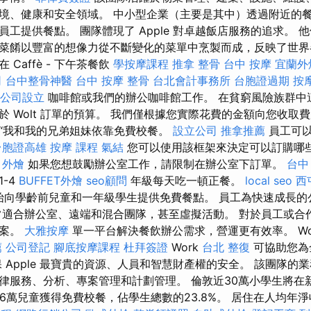
境、健康和安全領域。 中小型企業（主要是其中）透過附近的
工提供餐點。 團隊體現了 Apple 對卓越飯店服務的追求。 
菜餚以豐富的想像力從不斷變化的菜單中烹製而成，反映了世界
Caffè - 下午茶餐飲
學按摩課程
推拿 整骨
台中 按摩
宜蘭外
司
台中整骨神醫
台中 按摩 整骨
台北會計事務所
台胞證過期
按
公司設立
咖啡館或我們的辦公咖啡館工作。 在貧窮風險族群中這一
 Wolt 訂單的預算。 我們僅根據您實際花費的金額向您收取
“我和我的兄弟姐妹依靠免費校餐。
設立公司
推拿推薦
員工可以
台胞證高雄
按摩 課程
氣結
您可以使用該框架來決定可以訂購哪
。
外燴
如果您想鼓勵辦公室工作，請限制在辦公室下訂單。
台中
-4
BUFFET外燴
seo顧問
年級每天吃一頓正餐。
local seo
西
開始向學齡前兒童和一年級學生提供免費餐點。 員工為快速成長
常適合辦公室、遠端和混合團隊，甚至虛擬活動。 對於員工或合
方案。
大雅按摩
單一平台解決餐飲辦公需求，營運更有效率。 Wo
薦
公司登記
腳底按摩課程
杜拜簽證
Work
台北 整復
可協助您為
 Apple 最寶貴的資源、人員和智慧財產權的安全。 該團隊的
律服務、分析、專案管理和計劃管理。 倫敦近30萬小學生將在
6萬兒童獲得免費校餐，佔學生總數的23.8%。 居住在人均年淨收入低